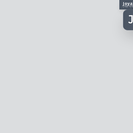
Joya
সেরা স্ল