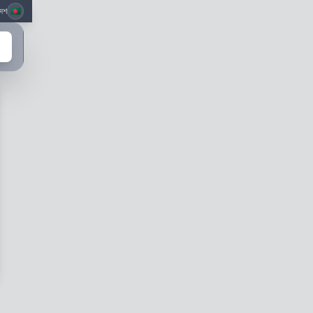
েশ
🇧🇩